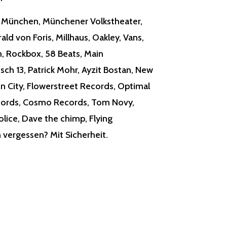
e München
, Münchener Volkstheater,
ald von Foris,
Millhaus
, Oakley, Vans,
h
, Rockbox,
58 Beats
, Main
Tisch 13, Patrick Mohr, Ayzit Bostan, New
reen City, Flowerstreet Records,
Optimal
cords, Cosmo Records, Tom Novy,
lice, Dave the chimp, Flying
vergessen? Mit Sicherheit.