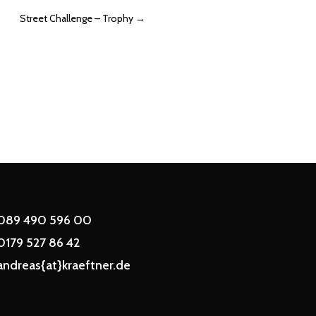
Street Challenge – Trophy
→
089 490 596 00
0179 527 86 42
andreas{at}kraeftner.de