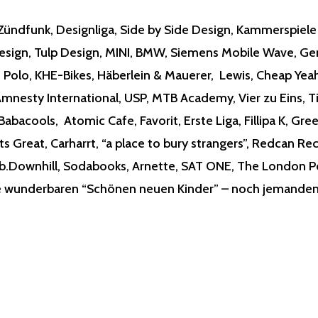
Zündfunk, Designliga, Side by Side Design,
Kammerspiel
Design, Tulp Design, MINI, BMW, Siemens Mobile Wave, Ger
 Polo, KHE-Bikes, Häberlein & Mauerer, Lewis,
Cheap Yea
Amnesty International, USP,
MTB Academy
, Vier zu Eins, 
Babacools
,
Atomic Cafe
, Favorit, Erste Liga, Fillipa K, G
Its Great, Carharrt,
“a place to bury strangers”
, Redcan Re
b.Downhill
, Sodabooks, Arnette, SAT ONE, The London Po
e wunderbaren “Schönen neuen Kinder” – noch jemanden 