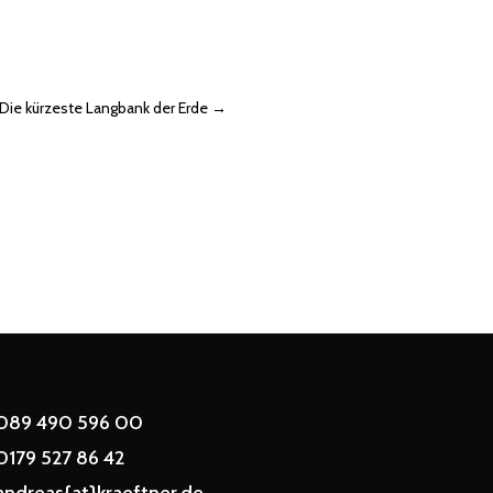
Die kürzeste Langbank der Erde
→
089 490 596 00
0179 527 86 42
andreas{at}kraeftner.de