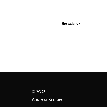
←
the walking x
© 2023
Andreas Kräftner