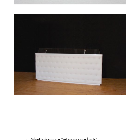
←
Ghettobasics – “vitamin gunshots”